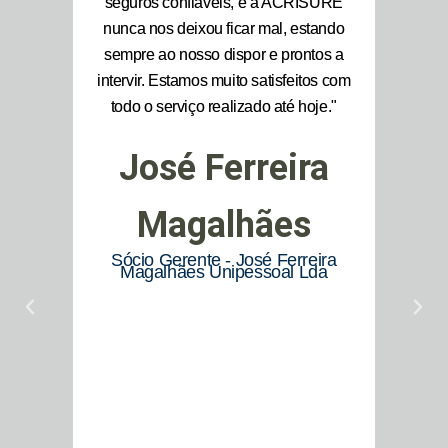
ara
seguros confiáveis, e a ACRISURE
al. O
nunca nos deixou ficar mal, estando
aco
ir
sempre ao nosso dispor e prontos a
resol
E tem
intervir. Estamos muito satisfeitos com
sempr
tados
todo o serviço realizado até hoje."
motiv
novas,
tota
José Ferreira
/ou
clie
ngir
Ma
uanto
Magalhães
sionais
Sócio Gerente - José Ferreira
 me
Magalhães Unipessoal Lda
ara as
o