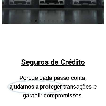
Seguro
Automóvel
Um seguro à medida do seu
automóvel, seja ele qual for!
Seguros de Crédito
Saiba mais
Porque cada passo conta,
ajudamos a proteger
transações e
garantir compromissos.