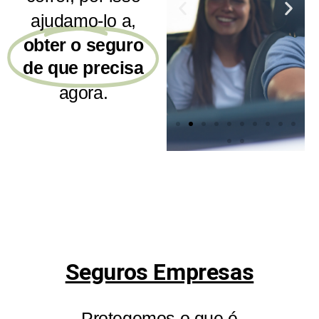
ajudamo-lo a,
obter o seguro
de que precisa
agora.
o
Seguro
Seguro
Acidentes
Automóvel
m
de
Trabalho
Um seguro à
medida do
Seguros Empresas
seu veículo,
Subscreva
seja ele qual
coberturas
for!
que ajudam
Protegemos o que é