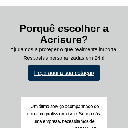
Seguro Caução
Cauções diversas. O bom
cumprimento de outras
Porquê escolher a
obrigações assumidas perante
terceiros (entidades públicas ou
Acrisure?
privadas), legal ou
contratualmente previstas. O
Ajudamos a proteger o que realmente importa!
exato e pontual cumprimento
dos contratos de empreitadas,
Respostas personalizadas em 24h!
de obras ou fornecimentos.
Peça aqui a sua cotação
Saiba mais
SURE
"Um ótimo serviço acompanhado de
"E
penho
um ótimo profissionalismo. Sendo nós,
compo
or isso
uma empresa, necessitamos de
qu