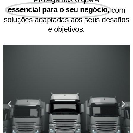
a zelar pela
essencial para o seu negócio,
com
sua
Saiba
mais
segurança,
soluções adaptadas aos seus desafios
enquanto
trabalhador
e objetivos.
por conta
própria, no
exercício da
sua
atividade.
Saiba
mais