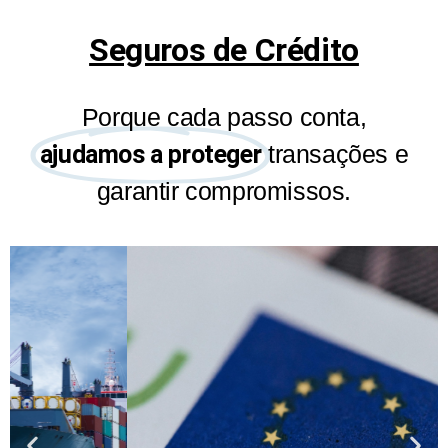
Automóvel
Seguros de Crédito
Um seguro à medida do seu
automóvel, seja ele qual for!
Porque cada passo conta,
ajudamos a proteger
transações e
Saiba mais
garantir compromissos.