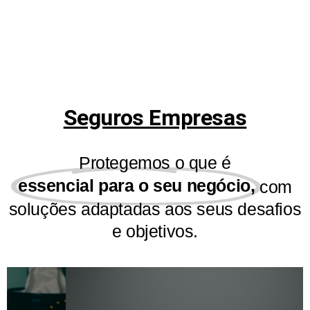
Seguro
o
Automóvel
Seguro
Seguros Empresas
m
Acidentes
Um seguro à
de
medida do
Protegemos o que é
seu veículo,
Trabalho
seja ele qual
essencial para o seu negócio,
com
for!
soluções adaptadas aos seus desafios
Subscreva
coberturas
e objetivos.
Saiba
que ajudam
mais
a zelar pela
sua
segurança,
enquanto
trabalhador