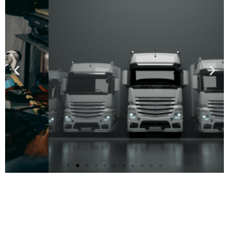
por conta
própria, no
exercício da
sua
atividade.
Saiba
mais
Seguro