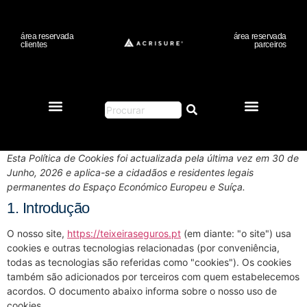
área reservada
área reservada
clientes
parceiros
Política de Cookies (UE)
Esta Política de Cookies foi actualizada pela última vez em 30 de
Junho, 2026 e aplica-se a cidadãos e residentes legais
permanentes do Espaço Económico Europeu e Suíça.
1. Introdução
O nosso site,
https://teixeiraseguros.pt
(em diante: "o site") usa
cookies e outras tecnologias relacionadas (por conveniência,
todas as tecnologias são referidas como "cookies"). Os cookies
também são adicionados por terceiros com quem estabelecemos
acordos. O documento abaixo informa sobre o nosso uso de
cookies.