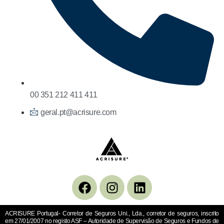
00 351 212 411 411
geral.pt@acrisure.com
ACRISURE Portugal- Corretor de Seguros Uni., Lda., corretor de seguros, inscrito
em 27/01/2007 no registo ASF – Autoridade de Supervisão de Seguros e Fundos de