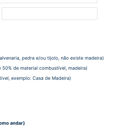
State /
Province /
Region
lvenaria, pedra e/ou tijolo, não existe madeira)
 50% de material combustível, madeira)
ível, exemplo: Casa de Madeira)
como andar)