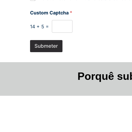
Custom Captcha
*
14
+
5
=
Submeter
Porquê su